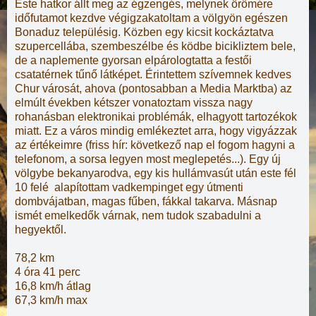
Este hatkor állt meg az égzengés, melynek örömére
időfutamot kezdve végigzakatoltam a völgyön egészen
Bonaduz településig. Közben egy kicsit kockáztatva
szupercellába, szembeszélbe és ködbe bicikliztem bele,
de a naplemente gyorsan elpárologtatta a festői
csatatérnek tűnő látképet. Érintettem szívemnek kedves
Chur városát, ahova (pontosabban a Media Marktba) az
elmúlt években kétszer vonatoztam vissza nagy
rohanásban elektronikai problémák, elhagyott tartozékok
miatt. Ez a város mindig emlékeztet arra, hogy vigyázzak
az értékeimre (friss hír: következő nap el fogom hagyni a
telefonom, a sorsa legyen most meglepetés...). Egy új
völgybe bekanyarodva, egy kis hullámvasút után este fél
10 felé alapítottam vadkempinget egy útmenti
dombvájatban, magas fűben, fákkal takarva. Másnap
ismét emelkedők várnak, nem tudok szabadulni a
hegyektől.
78,2 km
4 óra 41 perc
16,8 km/h átlag
67,3 km/h max