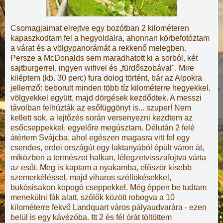
Csomagjaimat elrejtve egy bozótban 2 kilométeren
kapaszkodtam fel a hegyoldalra, ahonnan körbefotóztam
a várat és a völgypanorámát a rekkenő melegben.
Persze a McDonalds sem maradhatott ki a sorból, két
sajtburgerrel, ingyen wifivel és „fürdőszobával". Mire
kiléptem (kb. 30 perc) fura dolog történt, bár az Alpokra
jellemző: beborult minden több tíz kilométerre hegyekkel,
völgyekkel együtt, majd dörgések kezdődtek. A messzi
távolban felhúzták az esőfüggönyt is... szuper! Nem
kellett sok, a lejtőzés során versenyezni kezdtem az
esőcseppekkel, egyelőre megúsztam. Délután 2 felé
átértem Svájcba, ahol egészen magasra vitt fel egy
csendes, erdei országút egy laktanyából épült váron át,
miközben a természet halkan, lélegzetvisszafojtva várta
az esőt. Meg is kaptam a nyakamba, először kisebb
szemerkéléssel, majd viharos széllökésekkel,
bukósisakon kopogó cseppekkel. Még éppen be tudtam
menekülni fák alatt, szőlők között robogva a 10
kilométerre fekvő Landquart város pályaudvarára - ezen
belül is egy kávézóba. Itt 2 és fél órát töltöttem