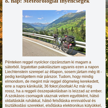
8. nap: Meteorológiai ínyencségek
Pénteken reggel nyolckor cipzároztam ki magam a
sátorból. Izgatottan pakolásztam ugyanis ezen a napon
Liechtenstein szerepel az étlapon, sosem jártam még itt -
pedig kerülgettem már párszor. Tudom, hogy mindig
elmondom, de megint már reggel dögmeleg kerekedett,
erre a napra kánikulát, 36 fokot jósoltak! Az már rég
rossz, ha a reggeli összepakolásban is leizzad az ember.
A szokásos csomagok utaznak velem egyébként, hátsó
oldaltáskák ruhákkal, hátsó felsőtáska ennivalóval és
tisztálkodási szerekkel, elsőtáska elektronikus kütyükkel,